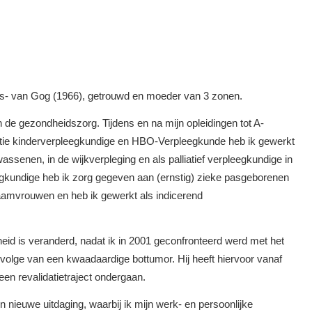
rs- van Gog (1966), getrouwd en moeder van 3 zonen.
de gezondheidszorg. Tijdens en na mijn opleidingen tot A-
atie kinderverpleegkundige en HBO-Verpleegkunde heb ik gewerkt
assenen, in de wijkverpleging en als palliatief verpleegkundige in
egkundige heb ik zorg gegeven aan (ernstig) zieke pasgeborenen
aamvrouwen en heb ik gewerkt als indicerend
heid is veranderd, nadat ik in 2001 geconfronteerd werd met het
evolge van een kwaadaardige bottumor. Hij heeft hiervoor vanaf
een revalidatietraject ondergaan.
 nieuwe uitdaging, waarbij ik mijn werk- en persoonlijke