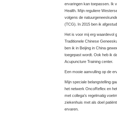
ervaringen kan toepassen. Ik vo
Health. Mijn reguliere Westers
volgens de natuurgeneeskunde
(TCG). In 2015 ben ik afgestude
Het is voor mij erg waardevo
Traditionele Chinese Geneesku
ben ik in Beijing in China ge
toegepast wordt. Ook heb ik da
Acupuncture Training center.
Een mooie aanvulling op de er
Mijn speciale belangstelling ga
het netwerk OncoReflex en het 
met collega’s regelmatig voet
ziekenhuis met als doel patiënt
ervaren.