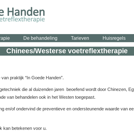
rapie
De behandeling
Tarieven
Huisregels
Chinees/Westerse voetreflextherapie
 van praktijk “In Goede Handen”.
getechniek die al duizenden jaren beoefend wordt door Chinezen, Eg
de van behandelen ook in het Westen toegepast.
g en/of ondervind de preventieve en ondersteunende waarde van een
ik kan betekenen voor u.