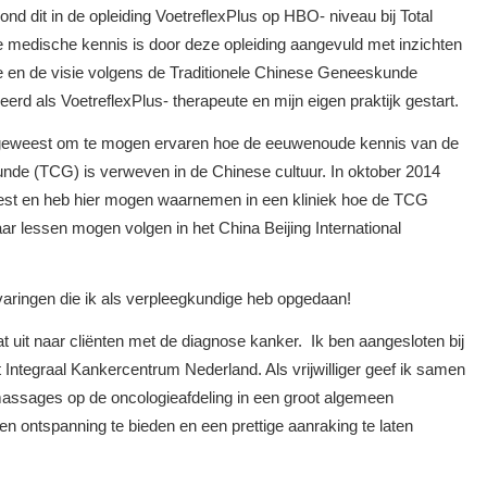
nd dit in de opleiding VoetreflexPlus op HBO- niveau bij Total
e medische kennis is door deze opleiding aangevuld met inzichten
 en de visie volgens de Traditionele Chinese Geneeskunde
erd als VoetreflexPlus- therapeute en mijn eigen praktijk gestart.
l geweest om te mogen ervaren hoe de eeuwenoude kennis van de
nde (TCG) is verweven in de Chinese cultuur. In oktober 2014
weest en heb hier mogen waarnemen in een kliniek hoe de TCG
ar lessen mogen volgen in het China Beijing International
varingen die ik als verpleegkundige heb opgedaan!
at uit naar cliënten met de diagnose kanker. Ik ben aangesloten bij
Integraal Kankercentrum Nederland. Als vrijwilliger geef ik samen
massages op de oncologieafdeling in een groot algemeen
en ontspanning te bieden en een prettige aanraking te laten